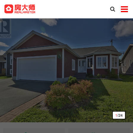
1
/24