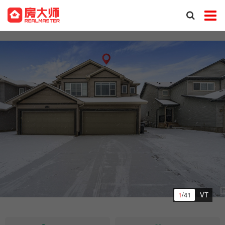
1
/41
VT