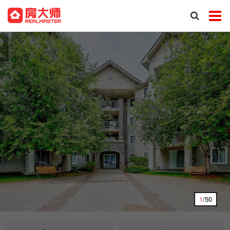
1
/50